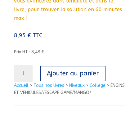
vous avancerez dans lenquête et dans le
livre, pour trouver la solution en 60 minutes
max !
8,95
€
TTC
Prix HT : 8,48 €
quantité
Ajouter au panier
de
ENGINS
Accueil
>
Tous nos livres
>
Niveaux
>
Collège
>
ENGINS
ET
ET VEHICULES//ESCAPE GAME/MANGO/
VEHICULES//ESCAPE
GAME/MANGO/