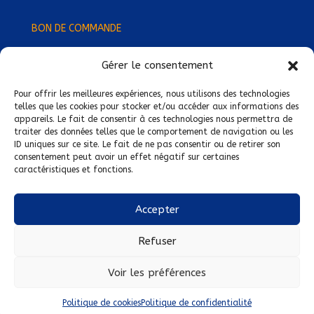
BON DE COMMANDE
Gérer le consentement
Devenez Délégué
·
e Régional
·
e !
Trouvez-nous près de chez vous !
Pour offrir les meilleures expériences, nous utilisons des technologies
telles que les cookies pour stocker et/ou accéder aux informations des
appareils. Le fait de consentir à ces technologies nous permettra de
Mentions légales
traiter des données telles que le comportement de navigation ou les
ID uniques sur ce site. Le fait de ne pas consentir ou de retirer son
Conditions générales de vente
consentement peut avoir un effet négatif sur certaines
caractéristiques et fonctions.
Politique de confidentialité
Politique de cookies
Accepter
Nous suivre sur :
Refuser
Voir les préférences
Politique de cookies
Politique de confidentialité