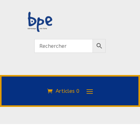
Articles 0