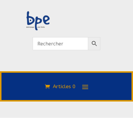
Articles 0