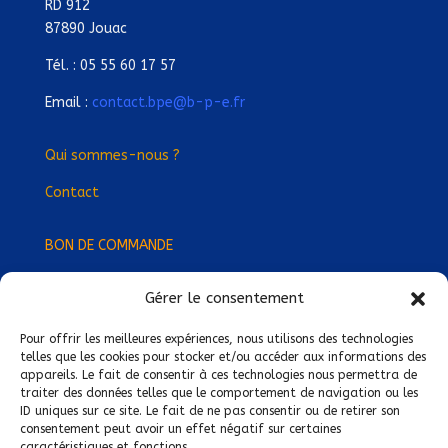
RD 912
87890 Jouac
Tél. : 05 55 60 17 57
Email :
contact.bpe@b-p-e.fr
Qui sommes-nous ?
Contact
BON DE COMMANDE
Gérer le consentement
Devenez Délégué
·
e Régional
·
e !
Trouvez-nous près de chez vous !
Pour offrir les meilleures expériences, nous utilisons des technologies
telles que les cookies pour stocker et/ou accéder aux informations des
appareils. Le fait de consentir à ces technologies nous permettra de
Mentions légales
traiter des données telles que le comportement de navigation ou les
ID uniques sur ce site. Le fait de ne pas consentir ou de retirer son
Conditions générales de vente
consentement peut avoir un effet négatif sur certaines
caractéristiques et fonctions.