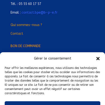
Tél. : 05 55 60 17 57
Email :
contact.bpe@b-p-e.fr
Qui sommes-nous ?
Contact
BON DE COMMANDE
Gérer le consentement
Devenez Délégué
·
e Régional
·
e !
Trouvez-nous près de chez vous !
Pour offrir les meilleures expériences, nous utilisons des technologies
telles que les cookies pour stocker et/ou accéder aux informations des
appareils. Le fait de consentir à ces technologies nous permettra de
Mentions légales
traiter des données telles que le comportement de navigation ou les
ID uniques sur ce site. Le fait de ne pas consentir ou de retirer son
Conditions générales de vente
consentement peut avoir un effet négatif sur certaines
caractéristiques et fonctions.
Politique de confidentialité
Politique de cookies