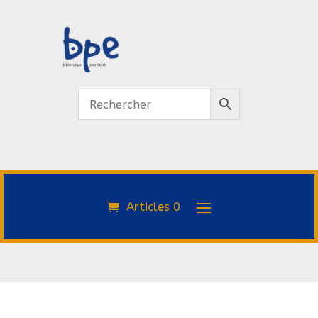
Articles 0