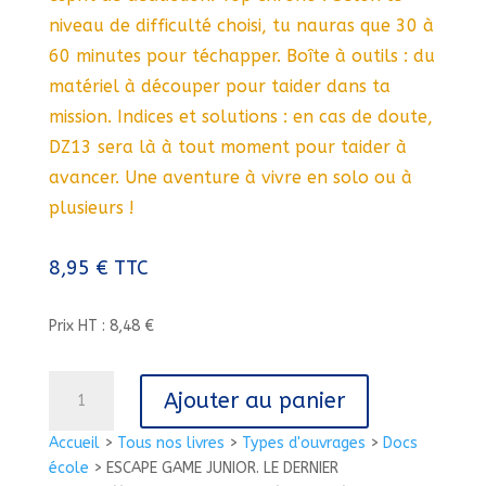
niveau de difficulté choisi, tu nauras que 30 à
60 minutes pour téchapper. Boîte à outils : du
matériel à découper pour taider dans ta
mission. Indices et solutions : en cas de doute,
DZ13 sera là à tout moment pour taider à
avancer. Une aventure à vivre en solo ou à
plusieurs !
8,95
€
TTC
Prix HT : 8,48 €
quantité
Ajouter au panier
de
ESCAPE
Accueil
>
Tous nos livres
>
Types d'ouvrages
>
Docs
GAME
école
>
ESCAPE GAME JUNIOR. LE DERNIER
JUNIOR.