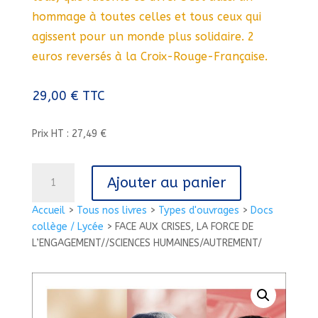
hommage à toutes celles et tous ceux qui
agissent pour un monde plus solidaire. 2
euros reversés à la Croix-Rouge-Française.
29,00
€
TTC
Prix HT : 27,49 €
quantité
Ajouter au panier
de
FACE
Accueil
>
Tous nos livres
>
Types d'ouvrages
>
Docs
AUX
collège / Lycée
>
FACE AUX CRISES, LA FORCE DE
CRISES,
L’ENGAGEMENT//SCIENCES HUMAINES/AUTREMENT/
LA
FORCE
DE
L'ENGAGEMENT//SCIENCES
HUMAINES/AUTREMENT/