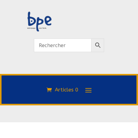
Articles 0