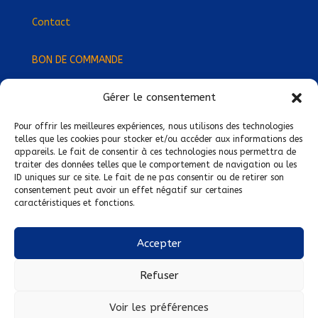
Contact
BON DE COMMANDE
Gérer le consentement
Devenez Délégué
·
e Régional
·
e !
Trouvez-nous près de chez vous !
Pour offrir les meilleures expériences, nous utilisons des technologies
telles que les cookies pour stocker et/ou accéder aux informations des
appareils. Le fait de consentir à ces technologies nous permettra de
Mentions légales
traiter des données telles que le comportement de navigation ou les
ID uniques sur ce site. Le fait de ne pas consentir ou de retirer son
Conditions générales de vente
consentement peut avoir un effet négatif sur certaines
caractéristiques et fonctions.
Politique de confidentialité
Politique de cookies
Accepter
Nous suivre sur :
Refuser
Voir les préférences