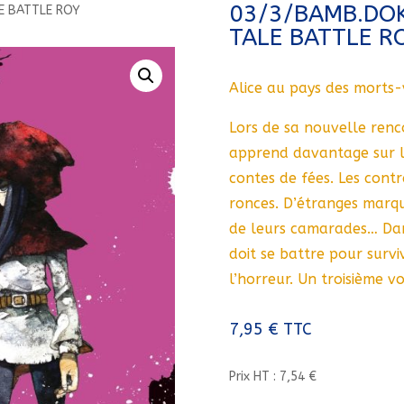
03/3/BAMB.DOK
E BATTLE ROY
TALE BATTLE R
Alice au pays des morts-
Lors de sa nouvelle ren
apprend davantage sur l
contes de fées. Les cont
ronces. D’étranges marqu
de leurs camarades… Dans
doit se battre pour survi
l’horreur. Un troisième v
7,95
€
TTC
Prix HT : 7,54 €