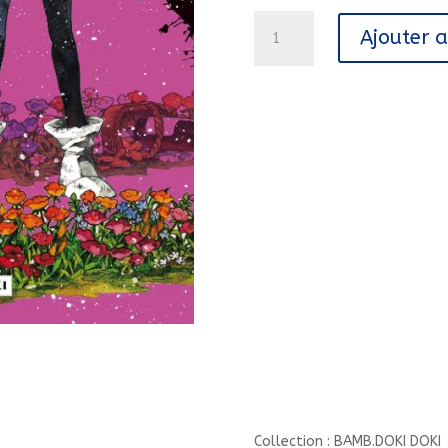
quantité
Ajouter 
de
FAIRY
TALE
BATTLE
ROYALE
-
VOL.
03/3/BAMB.DOKI
DOKI/BAMBOO/FAIRY
TALE
BATTLE
ROY
Collection : BAMB.DOKI DOKI