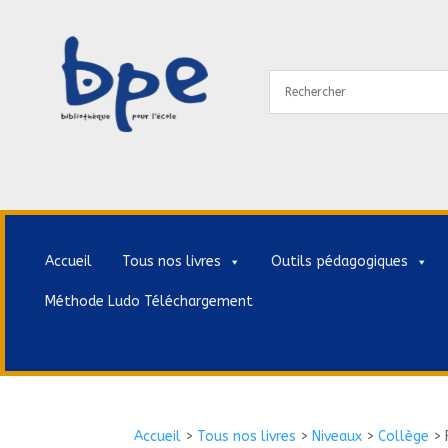
Accueil
Tous nos livres
Outils pédagogiques
Méthode Ludo Téléchargement
Accueil
>
Tous nos livres
>
Niveaux
>
Collège
>