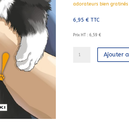
adorateurs bien gratinés 
6,95
€
TTC
Prix HT : 6,59 €
quantité
Ajouter 
de
FELIN
POUR
L'AUTRE
!
-
VOL.
03/3/BAMB.DOKI
DOKI/BAMBOO/FELIN
POUR
L'AUTRE