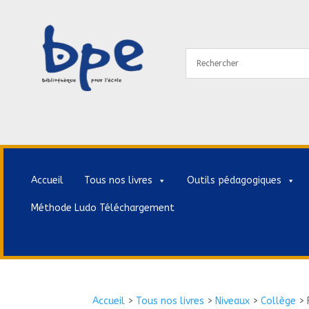
Accueil
Tous nos livres
Outils pédagogiques
Méthode Ludo Téléchargement
Accueil
>
Tous nos livres
>
Niveaux
>
Collège
>