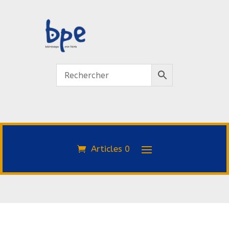
Articles 0