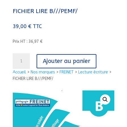
FICHIER LIRE B///PEMF/
39,00
€
TTC
Prix HT : 36,97 €
quantité
Ajouter au panier
de
FICHIER
Accueil
>
Nos marques
>
FREINET
>
Lecture écriture
>
LIRE
FICHIER LIRE B///PEMF/
B///PEMF/