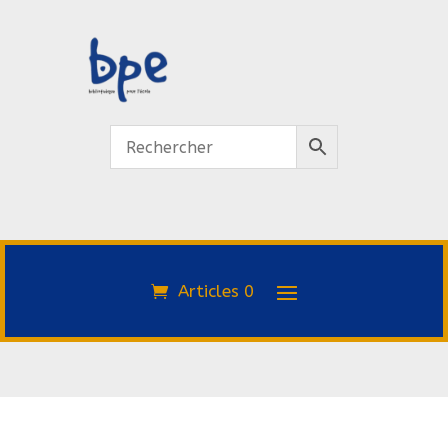
Articles 0