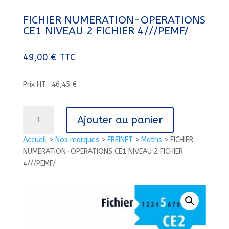
FICHIER NUMERATION-OPERATIONS
CE1 NIVEAU 2 FICHIER 4///PEMF/
49,00
€
TTC
Prix HT : 46,45 €
quantité
Ajouter au panier
de
FICHIER
Accueil
>
Nos marques
>
FREINET
>
Maths
>
FICHIER
NUMERATION-
NUMERATION-OPERATIONS CE1 NIVEAU 2 FICHIER
OPERATIONS
4///PEMF/
CE1
NIVEAU
2
FICHIER
4///PEMF/