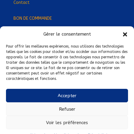
Contact
BON DE COMMANDE
Gérer le consentement
Devenez Délégué
·
e Régional
·
e !
Trouvez-nous près de chez vous !
Pour offrir les meilleures expériences, nous utilisons des technologies
telles que les cookies pour stocker et/ou accéder aux informations des
appareils. Le fait de consentir à ces technologies nous permettra de
Mentions légales
traiter des données telles que le comportement de navigation ou les
ID uniques sur ce site. Le fait de ne pas consentir ou de retirer son
Conditions générales de vente
consentement peut avoir un effet négatif sur certaines
caractéristiques et fonctions.
Politique de confidentialité
Politique de cookies
Accepter
Nous suivre sur :
Refuser
Voir les préférences