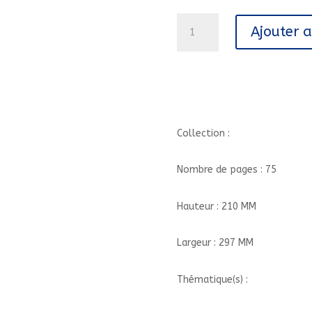
quantité
Ajouter 
de
FICHIER
PS
CA
SUFFIT///PEMF/
Collection :
Nombre de pages : 75
Hauteur : 210 MM
Largeur : 297 MM
Thématique(s) :