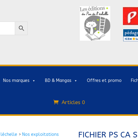
Nos marques
BD & Mangas
Offres et promo
Fic
Articles 0
FICHIER PS CA 
léchelle
>
Nos exploitations