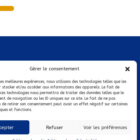
Mentions légales
Gérer le consentement
Conditions générales de vente
les meilleures expériences, nous utilisons des technologies telles que les
r stocker et/ou accéder aux informations des appareils. Le fait de
Politique de confidentialité
 ces technologies nous permettra de traiter des données telles que le
t de navigation ou les ID uniques sur ce site. Le fait de ne pas
Politique de cookies
u de retirer son consentement peut avoir un effet négatif sur certaines
ques et fonctions.
Nous suivre sur :
cepter
Refuser
Voir les préférences