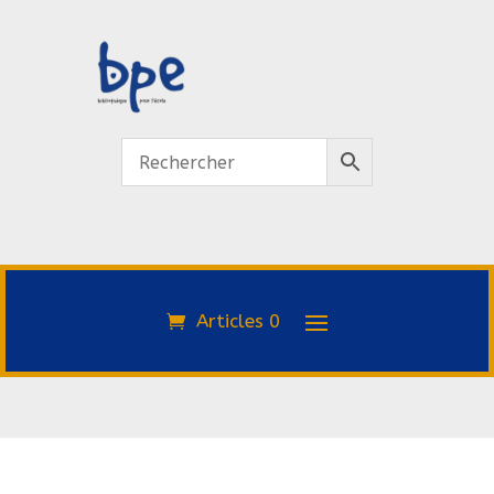
Articles 0