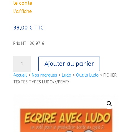
le conte
l’affiche
39,00
€
TTC
Prix HT : 36,97 €
quantité
Ajouter au panier
de
FICHIER
Accueil
>
Nos marques
>
Ludo
>
Outils Ludo
>
FICHIER
TEXTES
TEXTES TYPES LUDO///PEMF/
TYPES
LUDO///PEMF/