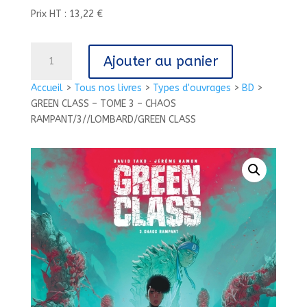
Prix HT : 13,22 €
quantité
Ajouter au panier
de
GREEN
Accueil
>
Tous nos livres
>
Types d'ouvrages
>
BD
>
CLASS
GREEN CLASS – TOME 3 – CHAOS
-
RAMPANT/3//LOMBARD/GREEN CLASS
TOME
3
-
CHAOS
RAMPANT/3//LOMBARD/GREEN
CLASS