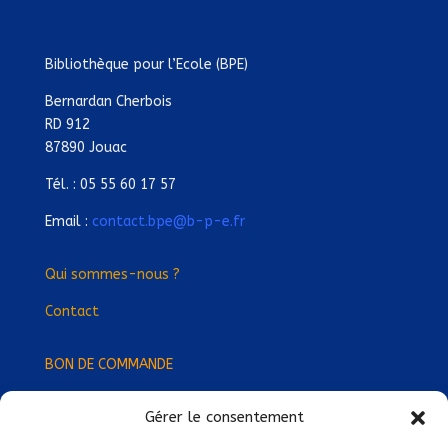
Bibliothèque pour l’Ecole (BPE)
Bernardan Cherbois
RD 912
87890 Jouac
Tél. : 05 55 60 17 57
Email :
contact.bpe@b-p-e.fr
Qui sommes-nous ?
Contact
BON DE COMMANDE
Gérer le consentement
Devenez Délégué
·
e Régional
·
e !