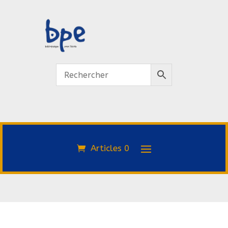
Articles 0