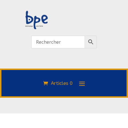
Articles 0