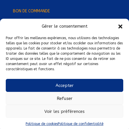
BON DE COMMANDE
Gérer le consentement
Devenez Délégué
·
e Régional
·
e !
Trouvez-nous près de chez vous !
Pour offrir les meilleures expériences, nous utilisons des technologies
telles que les cookies pour stocker et/ou accéder aux informations des
appareils. Le fait de consentir à ces technologies nous permettra de
Mentions légales
traiter des données telles que le comportement de navigation ou les
ID uniques sur ce site. Le fait de ne pas consentir ou de retirer son
Conditions générales de vente
consentement peut avoir un effet négatif sur certaines
caractéristiques et fonctions.
Politique de confidentialité
Politique de cookies
Accepter
Nous suivre sur :
Refuser
Voir les préférences
Politique de cookies
Politique de confidentialité