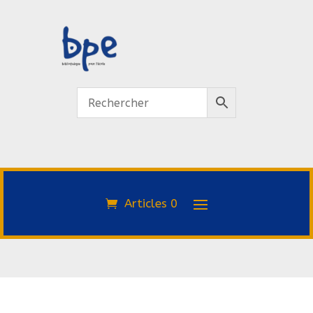
Articles 0