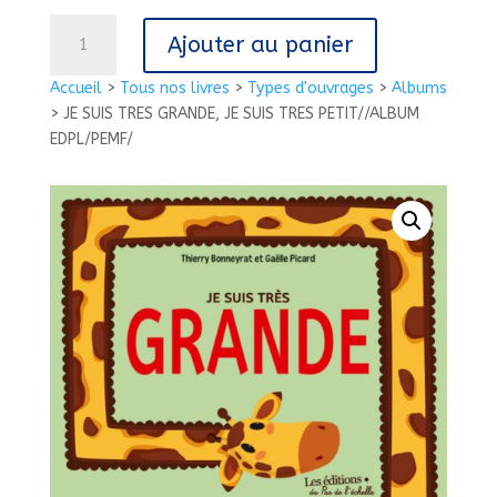
quantité
Ajouter au panier
de
JE
Accueil
>
Tous nos livres
>
Types d'ouvrages
>
Albums
SUIS
>
JE SUIS TRES GRANDE, JE SUIS TRES PETIT//ALBUM
TRES
EDPL/PEMF/
GRANDE,
JE
SUIS
TRES
PETIT//ALBUM
EDPL/PEMF/