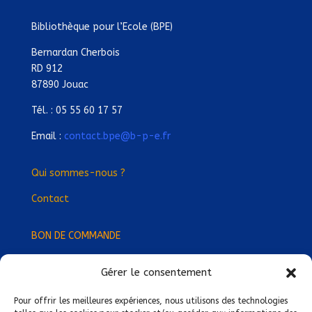
Bibliothèque pour l’Ecole (BPE)
Bernardan Cherbois
RD 912
87890 Jouac
Tél. : 05 55 60 17 57
Email :
contact.bpe@b-p-e.fr
Qui sommes-nous ?
Contact
BON DE COMMANDE
Gérer le consentement
Devenez Délégué
·
e Régional
·
e !
Trouvez-nous près de chez vous !
Pour offrir les meilleures expériences, nous utilisons des technologies