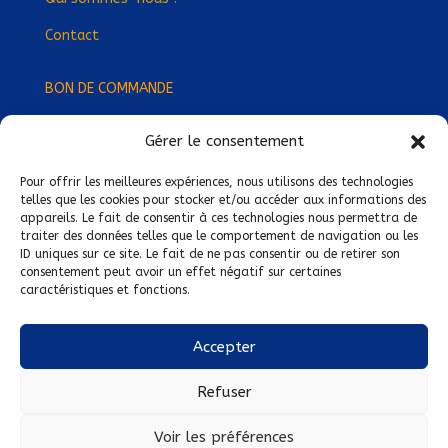
Contact
BON DE COMMANDE
Gérer le consentement
Devenez Délégué
·
e Régional
·
e !
Trouvez-nous près de chez vous !
Pour offrir les meilleures expériences, nous utilisons des technologies
telles que les cookies pour stocker et/ou accéder aux informations des
appareils. Le fait de consentir à ces technologies nous permettra de
Mentions légales
traiter des données telles que le comportement de navigation ou les
ID uniques sur ce site. Le fait de ne pas consentir ou de retirer son
Conditions générales de vente
consentement peut avoir un effet négatif sur certaines
caractéristiques et fonctions.
Politique de confidentialité
Politique de cookies
Accepter
Nous suivre sur :
Refuser
Voir les préférences