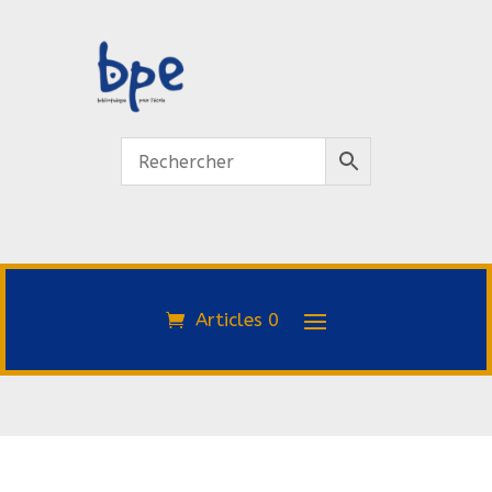
Articles 0