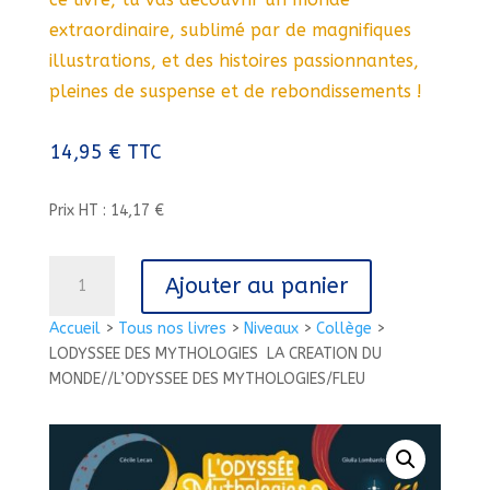
extraordinaire, sublimé par de magnifiques
illustrations, et des histoires passionnantes,
pleines de suspense et de rebondissements !
14,95
€
TTC
Prix HT : 14,17 €
quantité
Ajouter au panier
de
LODYSSEE
Accueil
>
Tous nos livres
>
Niveaux
>
Collège
>
DES
LODYSSEE DES MYTHOLOGIES  LA CREATION DU
MYTHOLOGIES
MONDE//L’ODYSSEE DES MYTHOLOGIES/FLEU
LA
CREATION
DU