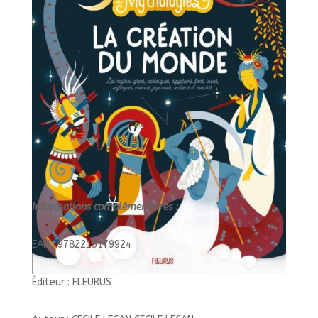
MONDE//L'ODYSSEE
DES
MYTHOLOGIES/FLEU
Informations complémentaires :
EAN : 9782215179924
Éditeur : FLEURUS