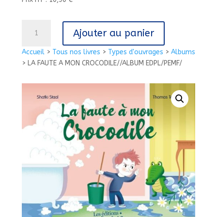
quantité
Ajouter au panier
de
LA
Accueil
>
Tous nos livres
>
Types d'ouvrages
>
Albums
FAUTE
>
LA FAUTE A MON CROCODILE//ALBUM EDPL/PEMF/
A
MON
CROCODILE//ALBUM
EDPL/PEMF/