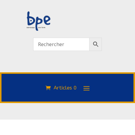
Articles 0