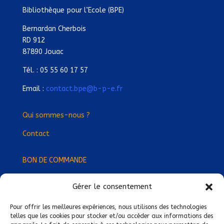
Bibliothèque pour l’Ecole (BPE)
Bernardan Cherbois
RD 912
87890 Jouac
Tél. : 05 55 60 17 57
Email :
contact.bpe@b-p-e.fr
Qui sommes-nous ?
Contact
BON DE COMMANDE
Gérer le consentement
Devenez Délégué
·
e Régional
·
e !
Trouvez-nous près de chez vous !
Pour offrir les meilleures expériences, nous utilisons des technologies
telles que les cookies pour stocker et/ou accéder aux informations des