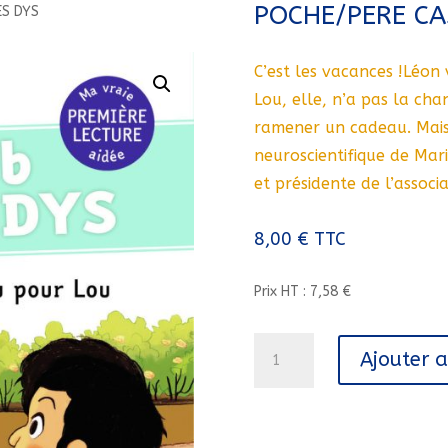
POCHE/PERE CA
ES DYS
C’est les vacances !Léon
Lou, elle, n’a pas la cha
ramener un cadeau. Mais q
neuroscientifique de Mari
et présidente de l’associ
8,00
€
TTC
Prix HT : 7,58 €
quantité
Ajouter 
de
LE
CADEAU
POUR