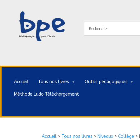
Accueil
Tous nos livres
Outils pédagogiques
Méthode Ludo Téléchargement
Accueil
>
Tous nos livres
>
Niveaux
>
Collège
>