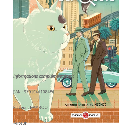
MENE
L'ENQUETE
Informations complémentaires :
EAN : 9791041108480
Éditeur : BAMBOO
Auteur :