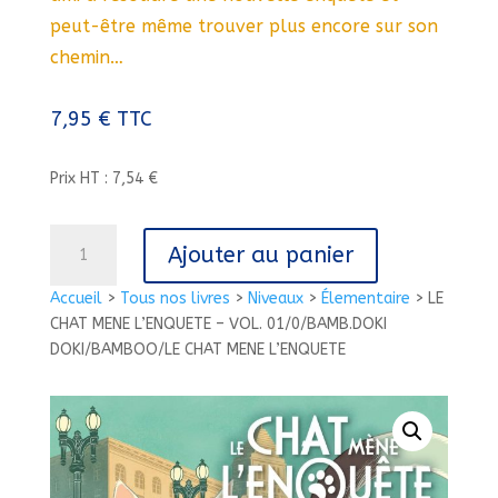
peut-être même trouver plus encore sur son
chemin…
7,95
€
TTC
Prix HT : 7,54 €
quantité
Ajouter au panier
de
LE
Accueil
>
Tous nos livres
>
Niveaux
>
Élementaire
>
LE
CHAT
CHAT MENE L’ENQUETE – VOL. 01/0/BAMB.DOKI
MENE
DOKI/BAMBOO/LE CHAT MENE L’ENQUETE
L'ENQUETE
-
VOL.
01/0/BAMB.DOKI
DOKI/BAMBOO/LE
CHAT