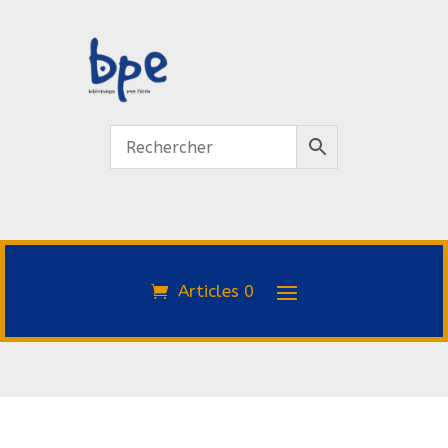
Articles 0