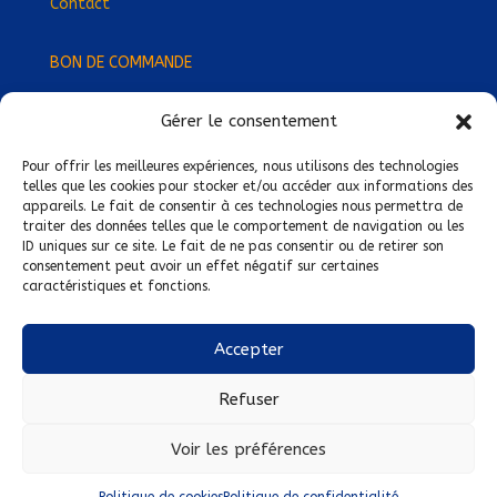
Contact
BON DE COMMANDE
Gérer le consentement
Devenez Délégué
·
e Régional
·
e !
Trouvez-nous près de chez vous !
Pour offrir les meilleures expériences, nous utilisons des technologies
telles que les cookies pour stocker et/ou accéder aux informations des
appareils. Le fait de consentir à ces technologies nous permettra de
Mentions légales
traiter des données telles que le comportement de navigation ou les
ID uniques sur ce site. Le fait de ne pas consentir ou de retirer son
Conditions générales de vente
consentement peut avoir un effet négatif sur certaines
caractéristiques et fonctions.
Politique de confidentialité
Politique de cookies
Accepter
Nous suivre sur :
Refuser
Voir les préférences