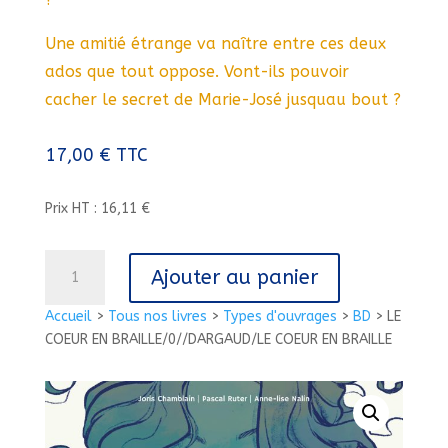
Une amitié étrange va naître entre ces deux
ados que tout oppose. Vont-ils pouvoir
cacher le secret de Marie-José jusquau bout ?
17,00
€
TTC
Prix HT : 16,11 €
quantité
Ajouter au panier
de
LE
Accueil
>
Tous nos livres
>
Types d'ouvrages
>
BD
>
LE
COEUR
COEUR EN BRAILLE/0//DARGAUD/LE COEUR EN BRAILLE
EN
BRAILLE/0//DARGAUD/LE
COEUR
EN
BRAILLE