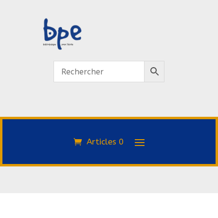
Articles 0