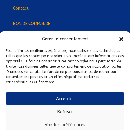
Contact
BON DE COMMANDE
Gérer le consentement
Devenez Délégué
·
e Régional
·
e !
Trouvez-nous près de chez vous !
Pour offrir les meilleures expériences, nous utilisons des technologies
telles que les cookies pour stocker et/ou accéder aux informations des
appareils. Le fait de consentir à ces technologies nous permettra de
Mentions légales
traiter des données telles que le comportement de navigation ou les
ID uniques sur ce site. Le fait de ne pas consentir ou de retirer son
Conditions générales de vente
consentement peut avoir un effet négatif sur certaines
caractéristiques et fonctions.
Politique de confidentialité
Politique de cookies
Accepter
Nous suivre sur :
Refuser
Voir les préférences