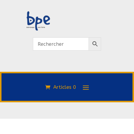
Articles 0