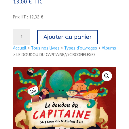
13,00
€
TTC
Prix HT : 12,32 €
quantité
Ajouter au panier
de
LE
Accueil
>
Tous nos livres
>
Types d'ouvrages
>
Albums
DOUDOU
>
LE DOUDOU DU CAPITAINE///CIRCONFLEXE/
DU
CAPITAINE///CIRCONFLEXE/