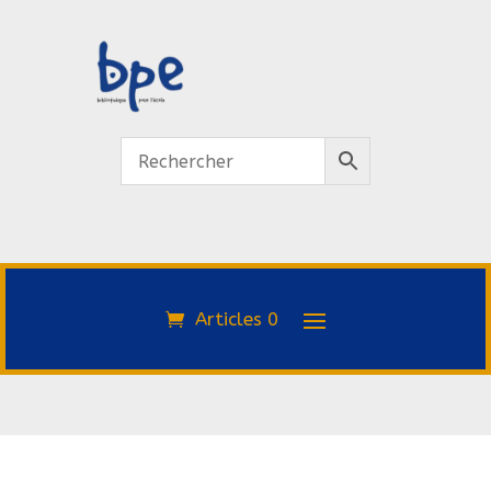
Articles 0