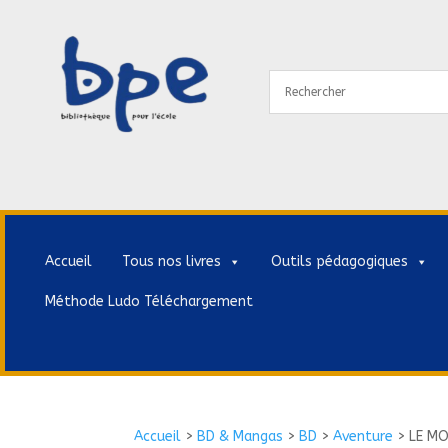
Accueil
Tous nos livres
Outils pédagogiques
Méthode Ludo Téléchargement
Accueil
>
BD & Mangas
>
BD
>
Aventure
>
LE MO