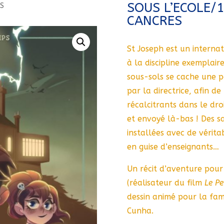
SOUS L’ECOLE/
ES
CANCRES
St Joseph est un internat
à la discipline exemplair
sous-sols se cache une p
par la directrice, afin d
récalcitrants dans le dro
et envoyé là-bas ! Des sa
installées avec de vérit
en guise d’enseignants…
Un récit d’aventure pour
(réalisateur du film
Le Pe
dessin animé pour la fam
Cunha.