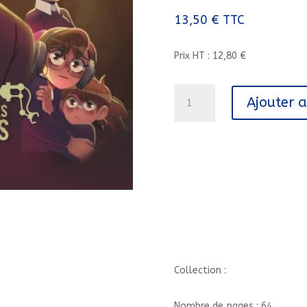
13,50
€
TTC
Prix HT : 12,80 €
quantité
Ajouter 
de
LE
MONDE
DES
CANCRES
-
TOME
1
-
SOUS
L'ECOLE/1//DUPUIS/LE
Collection :
MONDE
DES
Nombre de pages : 64