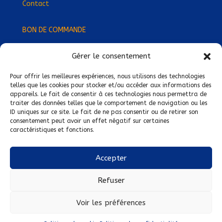
Contact
BON DE COMMANDE
Gérer le consentement
Devenez Délégué
·
e Régional
·
e !
Trouvez-nous près de chez vous !
Pour offrir les meilleures expériences, nous utilisons des technologies
telles que les cookies pour stocker et/ou accéder aux informations des
appareils. Le fait de consentir à ces technologies nous permettra de
Mentions légales
traiter des données telles que le comportement de navigation ou les
ID uniques sur ce site. Le fait de ne pas consentir ou de retirer son
Conditions générales de vente
consentement peut avoir un effet négatif sur certaines
caractéristiques et fonctions.
Politique de confidentialité
Politique de cookies
Accepter
Nous suivre sur :
Refuser
Voir les préférences