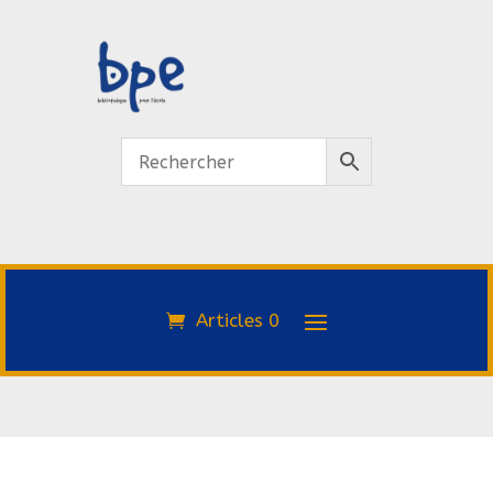
Articles 0