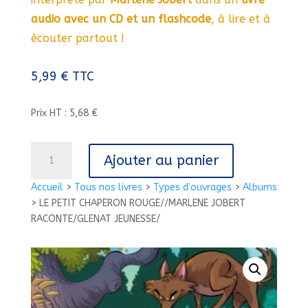
audio avec un CD et un flashcode
, à lire et à
écouter partout !
5,99
€
TTC
Prix HT : 5,68 €
quantité
Ajouter au panier
de
LE
Accueil
>
Tous nos livres
>
Types d'ouvrages
>
Albums
PETIT
>
LE PETIT CHAPERON ROUGE//MARLENE JOBERT
CHAPERON
RACONTE/GLENAT JEUNESSE/
ROUGE//MARLENE
JOBERT
RACONTE/GLENAT
JEUNESSE/