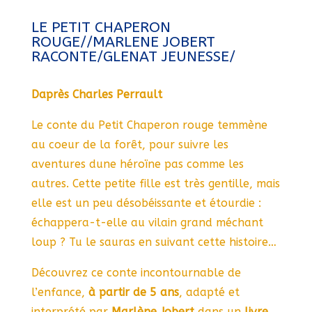
LE PETIT CHAPERON
ROUGE//MARLENE JOBERT
RACONTE/GLENAT JEUNESSE/
Daprès Charles Perrault
Le conte du Petit Chaperon rouge temmène
au coeur de la forêt, pour suivre les
aventures dune héroïne pas comme les
autres. Cette petite fille est très gentille, mais
elle est un peu désobéissante et étourdie :
échappera-t-elle au vilain grand méchant
loup ? Tu le sauras en suivant cette histoire…
Découvrez ce conte incontournable de
l’enfance,
à partir de 5 ans
, adapté et
interprété par
Marlène Jobert
dans un
livre