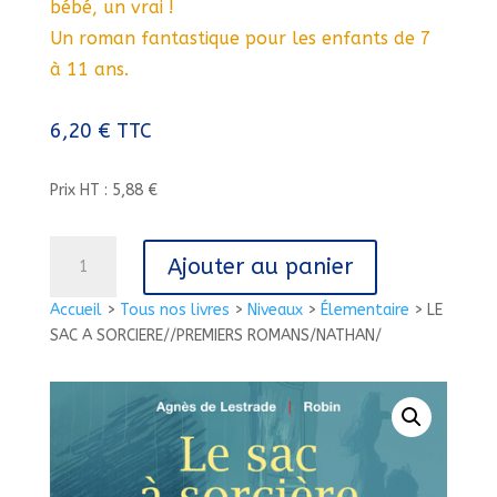
bébé, un vrai !
Un roman fantastique pour les enfants de 7
à 11 ans.
6,20
€
TTC
Prix HT : 5,88 €
quantité
Ajouter au panier
de
LE
Accueil
>
Tous nos livres
>
Niveaux
>
Élementaire
>
LE
SAC
SAC A SORCIERE//PREMIERS ROMANS/NATHAN/
A
SORCIERE//PREMIERS
ROMANS/NATHAN/