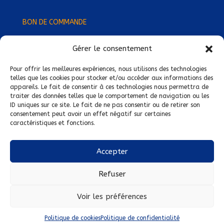
BON DE COMMANDE
Gérer le consentement
Devenez Délégué
·
e Régional
·
e !
Trouvez-nous près de chez vous !
Pour offrir les meilleures expériences, nous utilisons des technologies
telles que les cookies pour stocker et/ou accéder aux informations des
appareils. Le fait de consentir à ces technologies nous permettra de
Mentions légales
traiter des données telles que le comportement de navigation ou les
ID uniques sur ce site. Le fait de ne pas consentir ou de retirer son
Conditions générales de vente
consentement peut avoir un effet négatif sur certaines
caractéristiques et fonctions.
Politique de confidentialité
Politique de cookies
Accepter
Nous suivre sur :
Refuser
Voir les préférences
Politique de cookies
Politique de confidentialité