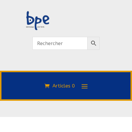
Articles 0