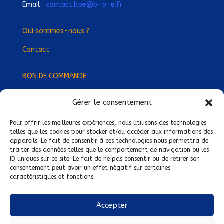
Email :
contact.bpe@b-p-e.fr
Qui sommes-nous ?
Contact
BON DE COMMANDE
Gérer le consentement
Devenez Délégué
·
e Régional
·
e !
Trouvez-nous près de chez vous !
Pour offrir les meilleures expériences, nous utilisons des technologies
telles que les cookies pour stocker et/ou accéder aux informations des
appareils. Le fait de consentir à ces technologies nous permettra de
Mentions légales
traiter des données telles que le comportement de navigation ou les
ID uniques sur ce site. Le fait de ne pas consentir ou de retirer son
Conditions générales de vente
consentement peut avoir un effet négatif sur certaines
caractéristiques et fonctions.
Politique de confidentialité
Politique de cookies
Accepter
Nous suivre sur :