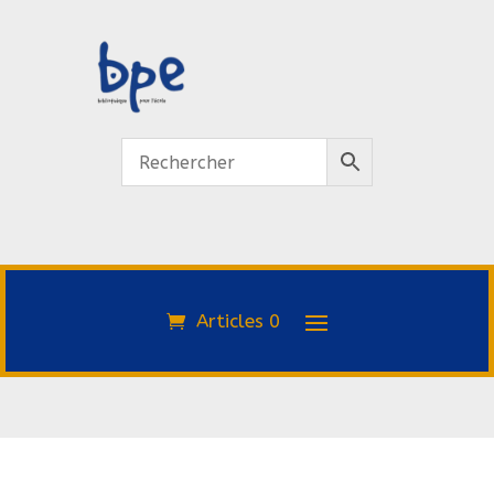
Articles 0