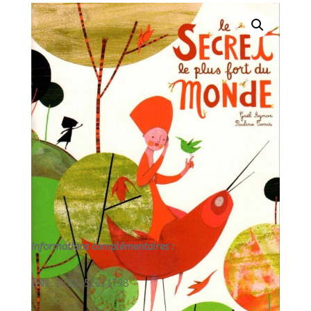
DU
MONDE//LECTURE
SUIVIE/PEMF/
Informations complémentaires :
EAN : 9782352631798