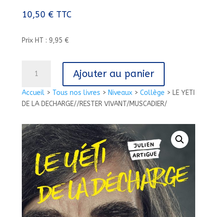
10,50
€
TTC
Prix HT : 9,95 €
quantité
Ajouter au panier
de
LE
Accueil
>
Tous nos livres
>
Niveaux
>
Collège
>
LE YETI
YETI
DE LA DECHARGE//RESTER VIVANT/MUSCADIER/
DE
LA
DECHARGE//RESTER
VIVANT/MUSCADIER/