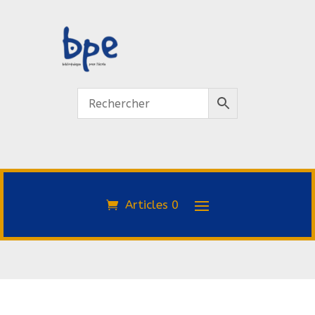
Articles 0