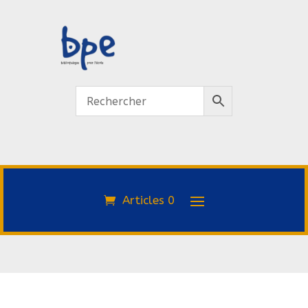
Articles 0