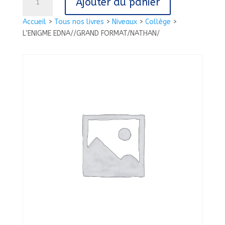
Ajouter au panier
de
L'ENIGME
Accueil
>
Tous nos livres
>
Niveaux
>
Collège
>
EDNA//GRAND
L’ENIGME EDNA//GRAND FORMAT/NATHAN/
FORMAT/NATHAN/