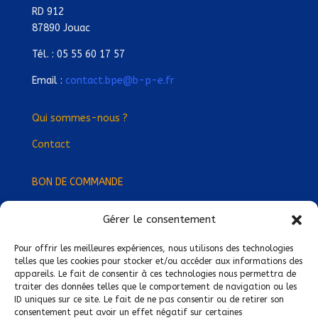
RD 912
87890 Jouac
Tél. : 05 55 60 17 57
Email :
contact.bpe@b-p-e.fr
Qui sommes-nous ?
Contact
BON DE COMMANDE
Gérer le consentement
Devenez Délégué
·
e Régional
·
e !
Trouvez-nous près de chez vous !
Pour offrir les meilleures expériences, nous utilisons des technologies
telles que les cookies pour stocker et/ou accéder aux informations des
appareils. Le fait de consentir à ces technologies nous permettra de
Mentions légales
traiter des données telles que le comportement de navigation ou les
ID uniques sur ce site. Le fait de ne pas consentir ou de retirer son
Conditions générales de vente
consentement peut avoir un effet négatif sur certaines