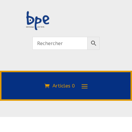
Articles 0