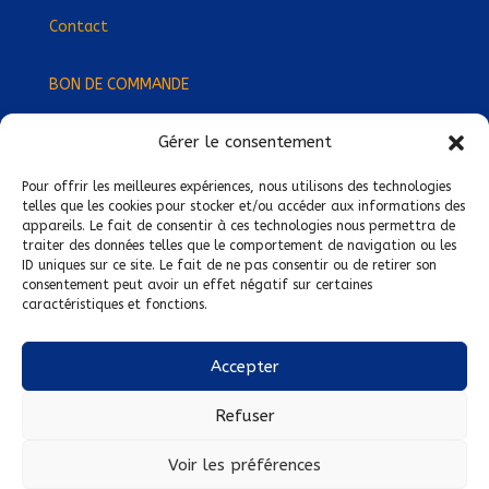
Contact
BON DE COMMANDE
Gérer le consentement
Devenez Délégué
·
e Régional
·
e !
Trouvez-nous près de chez vous !
Pour offrir les meilleures expériences, nous utilisons des technologies
telles que les cookies pour stocker et/ou accéder aux informations des
appareils. Le fait de consentir à ces technologies nous permettra de
Mentions légales
traiter des données telles que le comportement de navigation ou les
ID uniques sur ce site. Le fait de ne pas consentir ou de retirer son
Conditions générales de vente
consentement peut avoir un effet négatif sur certaines
caractéristiques et fonctions.
Politique de confidentialité
Politique de cookies
Accepter
Nous suivre sur :
Refuser
Voir les préférences