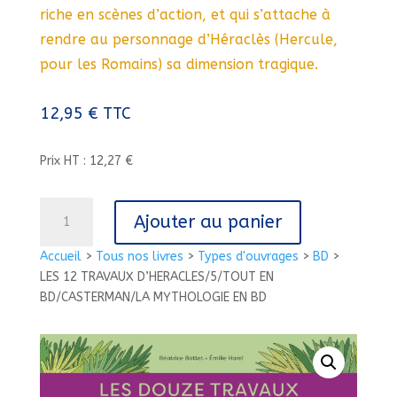
riche en scènes d’action, et qui s’attache à
rendre au personnage d’Héraclès (Hercule,
pour les Romains) sa dimension tragique.
12,95
€
TTC
Prix HT : 12,27 €
quantité
Ajouter au panier
de
LES
Accueil
>
Tous nos livres
>
Types d'ouvrages
>
BD
>
12
LES 12 TRAVAUX D’HERACLES/5/TOUT EN
TRAVAUX
BD/CASTERMAN/LA MYTHOLOGIE EN BD
D'HERACLES/5/TOUT
EN
BD/CASTERMAN/LA
MYTHOLOGIE
EN