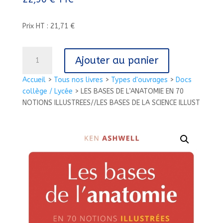
Prix HT : 21,71 €
quantité
Ajouter au panier
de
LES
Accueil
>
Tous nos livres
>
Types d'ouvrages
>
Docs
BASES
collège / Lycée
>
LES BASES DE L’ANATOMIE EN 70
DE
NOTIONS ILLUSTREES//LES BASES DE LA SCIENCE ILLUST
L'ANATOMIE
EN
70
NOTIONS
ILLUSTREES//LES
BASES
DE
LA
SCIENCE
ILLUST