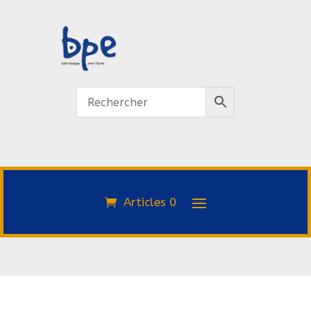
Articles 0