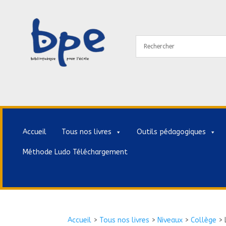
Accueil
Tous nos livres
Outils pédagogiques
Méthode Ludo Téléchargement
Accueil
>
Tous nos livres
>
Niveaux
>
Collège
>