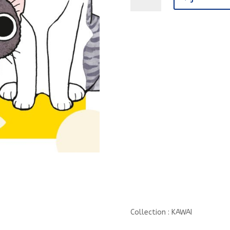
de
LES
CHAVENTURES
DE
TAI
ET
MAMIE
SUE
T01/1/KAWAI/NOBI
NOBI/LES
CHAVENTURES
DE
TAI
Collection : KAWAI