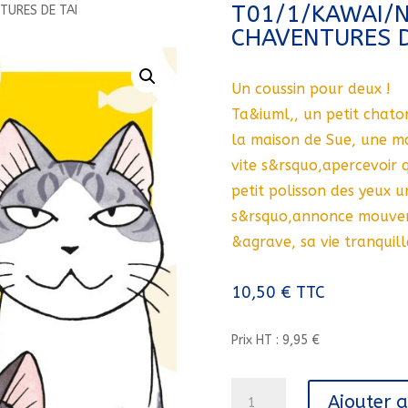
T01/1/KAWAI/N
TURES DE TAI
CHAVENTURES D
Un coussin pour deux !
Ta&iuml,, un petit chat
la maison de Sue, une ma
vite s&rsquo,apercevoir 
petit polisson des yeux 
s&rsquo,annonce mouvem
&agrave, sa vie tranquill
10,50
€
TTC
Prix HT : 9,95 €
quantité
Ajouter 