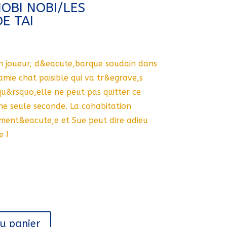
OBI NOBI/LES
E TAI
on joueur, d&eacute,barque soudain dans
mie chat paisible qui va tr&egrave,s
qu&rsquo,elle ne peut pas quitter ce
une seule seconde. La cohabitation
ent&eacute,e et Sue peut dire adieu
e !
au panier