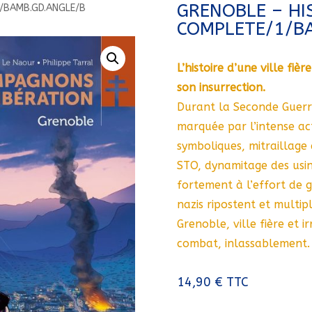
GRENOBLE – HI
1/BAMB.GD.ANGLE/B
COMPLETE/1/B
L’histoire d’une ville fiè
son insurrection.
Durant la Seconde Guerre
marquée par l’intense act
symboliques, mitraillage d
STO, dynamitage des usine
fortement à l’effort de g
nazis ripostent et multipl
Grenoble, ville fière et i
combat, inlassablement. 
14,90
€
TTC