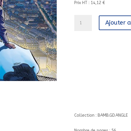
Prix HT : 14,12 €
quantité
Ajouter 
de
LES
COMPAGNONS
DE
LA
LIBERATION
:
GRENOBLE
-
HISTOIRE
COMPLETE/1/BAMB.GD.ANGLE
Collection : BAMB.GD.ANGLE
Nombre de pages : 56