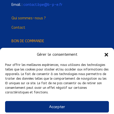
Email :
contact.bpe@b-p-e.fr
Qui sommes-nous ?
Contact
BON DE COMMANDE
Gérer le consentement
Devenez Délégué
·
e Régional
·
e !
Trouvez-nous près de chez vous !
Pour offrir les meilleures expériences, nous utilisons des technologies
telles que les cookies pour stocker et/ou accéder aux informations des
appareils. Le fait de consentir à ces technologies nous permettra de
Mentions légales
traiter des données telles que le comportement de navigation ou les
ID uniques sur ce site. Le fait de ne pas consentir ou de retirer son
Conditions générales de vente
consentement peut avoir un effet négatif sur certaines
caractéristiques et fonctions.
Politique de confidentialité
Politique de cookies
Accepter