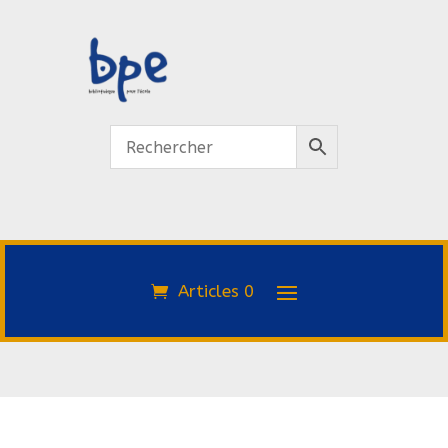
Articles 0