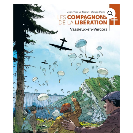
LIBERATION
:
VASSIEUX-
EN-
VERCORS
-
HISTOIRE
COMPLETE/1/BAMB
Informations complémentaires :
EAN : 9782818998335