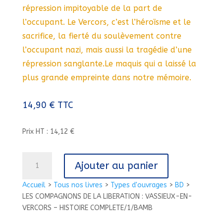
répression impitoyable de la part de
l’occupant. Le Vercors, c’est l’héroïsme et le
sacrifice, la fierté du soulèvement contre
l’occupant nazi, mais aussi la tragédie d’une
répression sanglante.Le maquis qui a laissé la
plus grande empreinte dans notre mémoire.
14,90
€
TTC
Prix HT : 14,12 €
quantité
Ajouter au panier
de
LES
Accueil
>
Tous nos livres
>
Types d'ouvrages
>
BD
>
COMPAGNONS
LES COMPAGNONS DE LA LIBERATION : VASSIEUX-EN-
DE
VERCORS – HISTOIRE COMPLETE/1/BAMB
LA