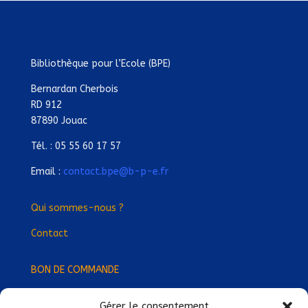
Bibliothèque pour l’Ecole (BPE)
Bernardan Cherbois
RD 912
87890 Jouac
Tél. : 05 55 60 17 57
Email :
contact.bpe@b-p-e.fr
Qui sommes-nous ?
Contact
BON DE COMMANDE
Gérer le consentement
Devenez Délégué
·
e Régional
·
e !