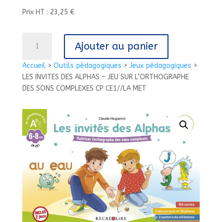
Prix HT : 23,25 €
quantité
Ajouter au panier
de
LES
Accueil
>
Outils pédagogiques
>
Jeux pédagogiques
>
INVITES
LES INVITES DES ALPHAS – JEU SUR L’ORTHOGRAPHE
DES
DES SONS COMPLEXES CP CE1//LA MET
ALPHAS
-
JEU
SUR
L'ORTHOGRAPHE
DES
SONS
COMPLEXES
CP
CE1//LA
MET