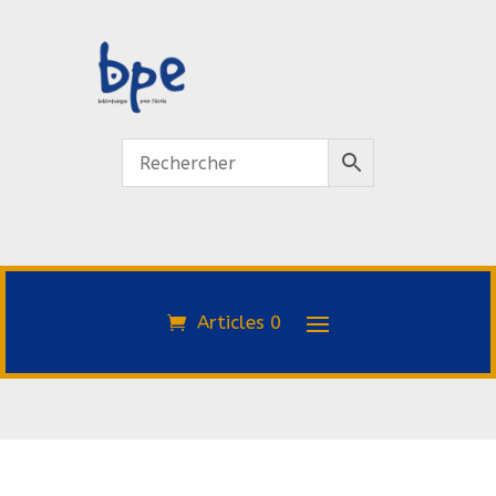
Articles 0