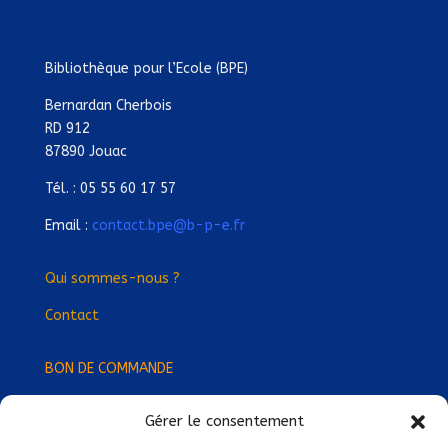
Bibliothèque pour l’Ecole (BPE)
Bernardan Cherbois
RD 912
87890 Jouac
Tél. : 05 55 60 17 57
Email :
contact.bpe@b-p-e.fr
Qui sommes-nous ?
Contact
BON DE COMMANDE
Gérer le consentement
Devenez Délégué
·
e Régional
·
e !