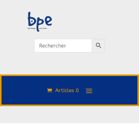
Articles 0