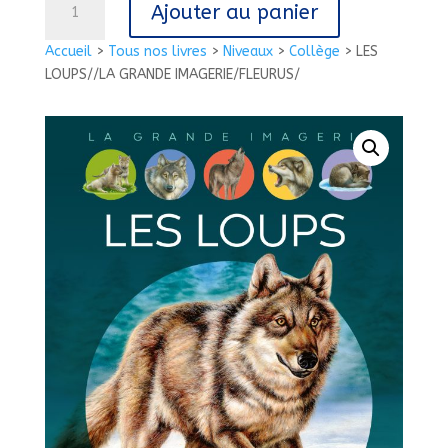
Ajouter au panier
de
LES
Accueil
>
Tous nos livres
>
Niveaux
>
Collège
>
LES
LOUPS//LA
LOUPS//LA GRANDE IMAGERIE/FLEURUS/
GRANDE
IMAGERIE/FLEURUS/