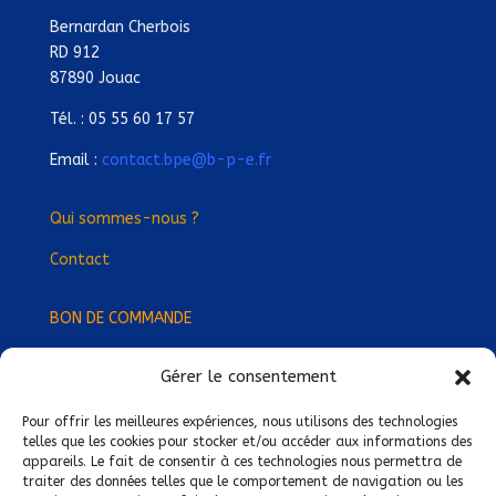
Bernardan Cherbois
RD 912
87890 Jouac
Tél. : 05 55 60 17 57
Email :
contact.bpe@b-p-e.fr
Qui sommes-nous ?
Contact
BON DE COMMANDE
Gérer le consentement
Devenez Délégué
·
e Régional
·
e !
Trouvez-nous près de chez vous !
Pour offrir les meilleures expériences, nous utilisons des technologies
telles que les cookies pour stocker et/ou accéder aux informations des
appareils. Le fait de consentir à ces technologies nous permettra de
Mentions légales
traiter des données telles que le comportement de navigation ou les