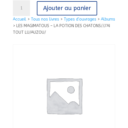
quantité
Ajouter au panier
de
LES
Accueil
>
Tous nos livres
>
Types d'ouvrages
>
Albums
MAGIMATOUS
>
LES MAGIMATOUS – LA POTION DES CHATONS//J’AI
-
TOUT LU/AUZOU/
LA
POTION
DES
CHATONS//J'AI
TOUT
LU/AUZOU/