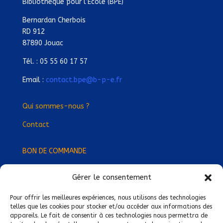
Bibliothèque pour l’Ecole (BPE)
Bernardan Cherbois
RD 912
87890 Jouac
Tél. : 05 55 60 17 57
Email :
contact.bpe@b-p-e.fr
Qui sommes-nous ?
Contact
BON DE COMMANDE
Gérer le consentement
Devenez Délégué
·
e Régional
·
e !
Trouvez-nous près de chez vous !
Pour offrir les meilleures expériences, nous utilisons des technologies
telles que les cookies pour stocker et/ou accéder aux informations des
appareils. Le fait de consentir à ces technologies nous permettra de
Mentions légales