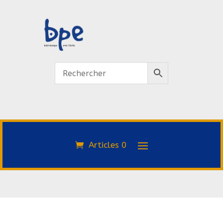
Articles 0