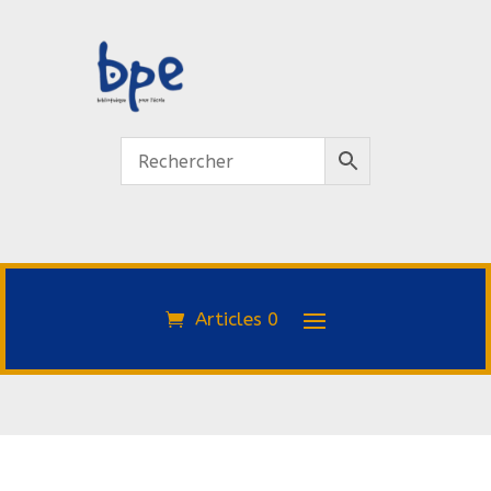
Articles 0