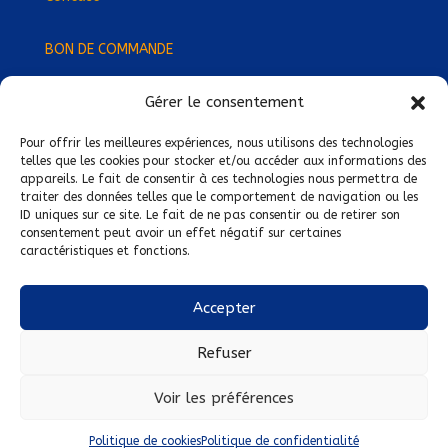
BON DE COMMANDE
Gérer le consentement
Devenez Délégué
·
e Régional
·
e !
Trouvez-nous près de chez vous !
Pour offrir les meilleures expériences, nous utilisons des technologies
telles que les cookies pour stocker et/ou accéder aux informations des
appareils. Le fait de consentir à ces technologies nous permettra de
Mentions légales
traiter des données telles que le comportement de navigation ou les
ID uniques sur ce site. Le fait de ne pas consentir ou de retirer son
Conditions générales de vente
consentement peut avoir un effet négatif sur certaines
caractéristiques et fonctions.
Politique de confidentialité
Politique de cookies
Accepter
Nous suivre sur :
Refuser
Voir les préférences
Politique de cookies
Politique de confidentialité