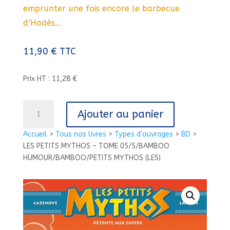
emprunter une fois encore le barbecue
d’Hadès…
11,90
€
TTC
Prix HT : 11,28 €
quantité
Ajouter au panier
de
LES
Accueil
>
Tous nos livres
>
Types d'ouvrages
>
BD
>
PETITS
LES PETITS MYTHOS – TOME 05/5/BAMBOO
MYTHOS
HUMOUR/BAMBOO/PETITS MYTHOS (LES)
-
TOME
05/5/BAMBOO
HUMOUR/BAMBOO/PETITS
MYTHOS
(LES)