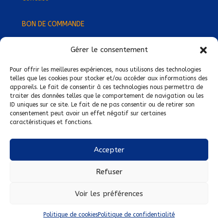
BON DE COMMANDE
Gérer le consentement
Devenez Délégué
·
e Régional
·
e !
Trouvez-nous près de chez vous !
Pour offrir les meilleures expériences, nous utilisons des technologies
telles que les cookies pour stocker et/ou accéder aux informations des
appareils. Le fait de consentir à ces technologies nous permettra de
Mentions légales
traiter des données telles que le comportement de navigation ou les
ID uniques sur ce site. Le fait de ne pas consentir ou de retirer son
Conditions générales de vente
consentement peut avoir un effet négatif sur certaines
caractéristiques et fonctions.
Politique de confidentialité
Politique de cookies
Accepter
Nous suivre sur :
Refuser
Voir les préférences
Politique de cookies
Politique de confidentialité