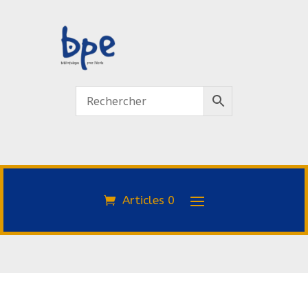
Articles 0