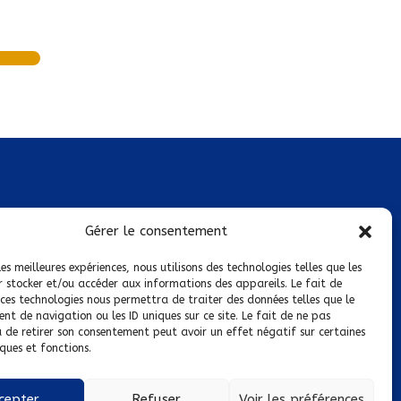
Mentions légales
Gérer le consentement
Conditions générales de vente
les meilleures expériences, nous utilisons des technologies telles que les
r stocker et/ou accéder aux informations des appareils. Le fait de
Politique de confidentialité
 ces technologies nous permettra de traiter des données telles que le
t de navigation ou les ID uniques sur ce site. Le fait de ne pas
Politique de cookies
u de retirer son consentement peut avoir un effet négatif sur certaines
ques et fonctions.
Nous suivre sur :
cepter
Refuser
Voir les préférences