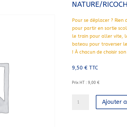
NATURE/RICOCH
Pour se déplacer ? Rien 
pour partir en sortie sco
le train pour aller vite, 
bateau pour traverser le
! À chacun de choisir son
9,50
€
TTC
Prix HT : 9,00 €
quantité
Ajouter 
de
LES
P'TITS
ENGINS//EVEIL