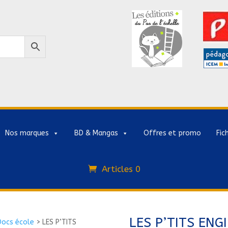
Nos marques
BD & Mangas
Offres et promo
Fic
Articles 0
LES P’TITS ENG
Docs école
>
LES P’TITS