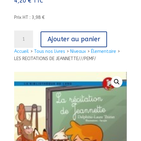
4,20
€
TTC
Prix HT : 3,98 €
quantité
Ajouter au panier
de
LES
Accueil
>
Tous nos livres
>
Niveaux
>
Élementaire
>
RECITATIONS
LES RECITATIONS DE JEANNETTE///PEMF/
DE
JEANNETTE///PEMF/