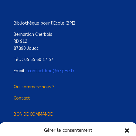
Bibliothèque pour l’Ecole (BPE)
Bernardan Cherbois
RD 912
87890 Jouac
Tél. : 05 55 60 17 57
Email :
contact.bpe@b-p-e.fr
Qui sommes-nous ?
Contact
BON DE COMMANDE
Gérer le consentement
Devenez Délégué
·
e Régional
·
e !