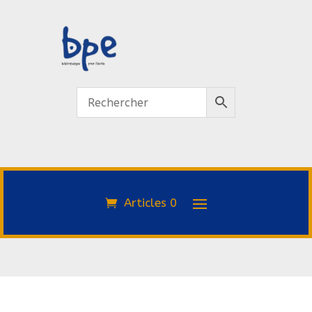
Articles 0