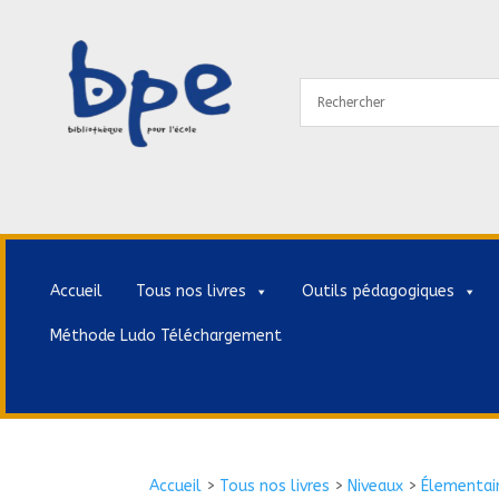
Accueil
Tous nos livres
Outils pédagogiques
Méthode Ludo Téléchargement
Accueil
>
Tous nos livres
>
Niveaux
>
Élementai