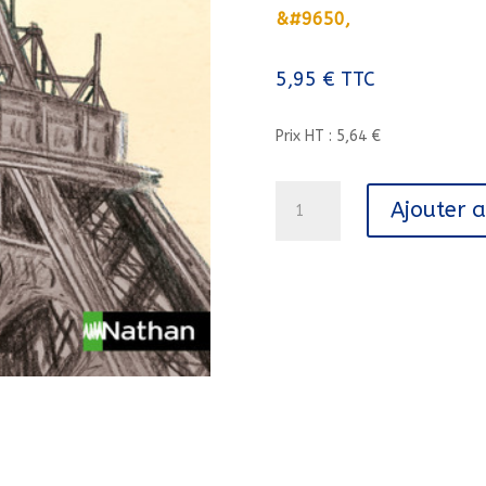
&#9650,
5,95
€
TTC
Prix HT : 5,64 €
quantité
Ajouter 
de
L'EXPLOIT
DE
GUSTAVE
EIFFEL/07/PETITES
HISTOIRES
DE
L'HISTOIRE/NATHAN/