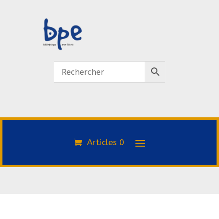
Articles 0