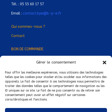
Tél. : 05 55 60 17 57
Email :
contact.bpe@b-p-e.fr
Qui sommes-nous ?
Contact
BON DE COMMANDE
Gérer le consentement
Devenez Délégué
·
e Régional
·
e !
Trouvez-nous près de chez vous !
Pour offrir les meilleures expériences, nous utilisons des technologies
telles que les cookies pour stocker et/ou accéder aux informations des
appareils. Le fait de consentir à ces technologies nous permettra de
Mentions légales
traiter des données telles que le comportement de navigation ou les
ID uniques sur ce site. Le fait de ne pas consentir ou de retirer son
Conditions générales de vente
consentement peut avoir un effet négatif sur certaines
caractéristiques et fonctions.
Politique de confidentialité
Politique de cookies