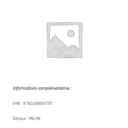
SOLAIRE
A
L'HOMME
SUR
MARS//MES
EN
Informations complémentaires :
EAN : 9782408060787
Éditeur : MILAN