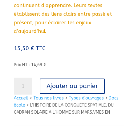
continuent d’apprendre. Leurs textes
établissent des liens clairs entre passé et
présent, pour éclairer les enjeux
d’aujourd’hui.
15,50
€
TTC
Prix HT : 14,69 €
quantité
Ajouter au panier
de
L'HISTOIRE
Accueil
>
Tous nos livres
>
Types d'ouvrages
>
Docs
DE
école
>
L’HISTOIRE DE LA CONQUETE SPATIALE, DU
LA
CADRAN SOLAIRE A L’HOMME SUR MARS//MES EN
CONQUETE
SPATIALE,
DU
CADRAN