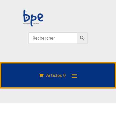
Articles 0