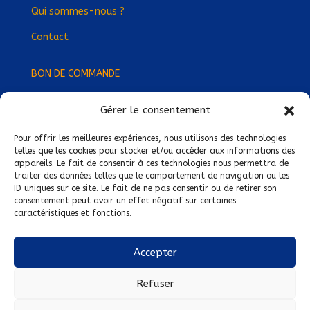
Qui sommes-nous ?
Contact
BON DE COMMANDE
Gérer le consentement
Devenez Délégué
·
e Régional
·
e !
Trouvez-nous près de chez vous !
Pour offrir les meilleures expériences, nous utilisons des technologies
telles que les cookies pour stocker et/ou accéder aux informations des
appareils. Le fait de consentir à ces technologies nous permettra de
Mentions légales
traiter des données telles que le comportement de navigation ou les
ID uniques sur ce site. Le fait de ne pas consentir ou de retirer son
Conditions générales de vente
consentement peut avoir un effet négatif sur certaines
caractéristiques et fonctions.
Politique de confidentialité
Politique de cookies
Accepter
Nous suivre sur :
Refuser