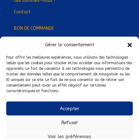
Qui sommes-nous ?
Contact
BON DE COMMANDE
Gérer le consentement
Devenez Délégué
·
e Régional
·
e !
Trouvez-nous près de chez vous !
Pour offrir les meilleures expériences, nous utilisons des technologies
telles que les cookies pour stocker et/ou accéder aux informations des
appareils. Le fait de consentir à ces technologies nous permettra de
Mentions légales
traiter des données telles que le comportement de navigation ou les
ID uniques sur ce site. Le fait de ne pas consentir ou de retirer son
Conditions générales de vente
consentement peut avoir un effet négatif sur certaines
caractéristiques et fonctions.
Politique de confidentialité
Politique de cookies
Accepter
Nous suivre sur :
Refuser
Voir les préférences