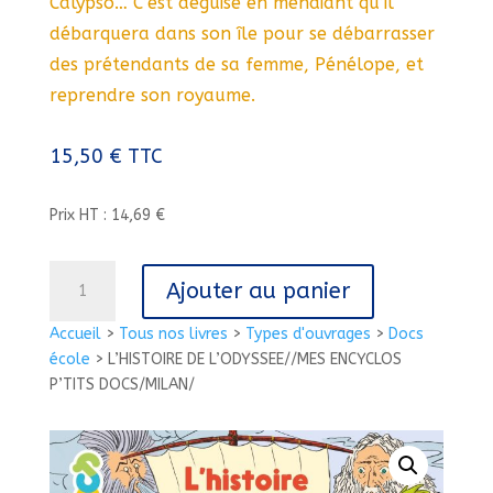
Calypso… C’est déguisé en mendiant qu’il
débarquera dans son île pour se débarrasser
des prétendants de sa femme, Pénélope, et
reprendre son royaume.
15,50
€
TTC
Prix HT : 14,69 €
quantité
Ajouter au panier
de
L'HISTOIRE
Accueil
>
Tous nos livres
>
Types d'ouvrages
>
Docs
DE
école
>
L’HISTOIRE DE L’ODYSSEE//MES ENCYCLOS
L'ODYSSEE//MES
P’TITS DOCS/MILAN/
ENCYCLOS
P'TITS
DOCS/MILAN/