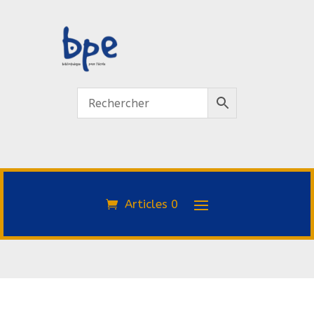
Articles 0