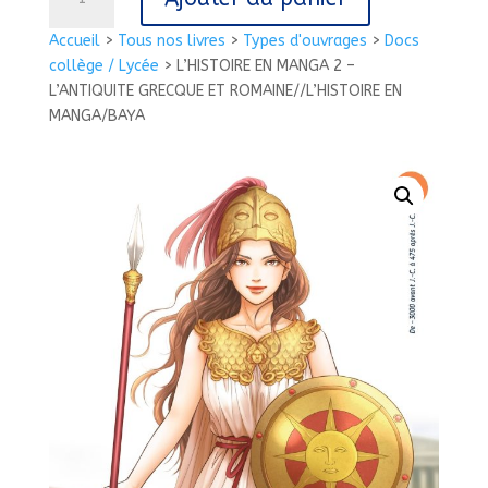
de
L'HISTOIRE
Accueil
>
Tous nos livres
>
Types d'ouvrages
>
Docs
EN
collège / Lycée
>
L’HISTOIRE EN MANGA 2 –
MANGA
L’ANTIQUITE GRECQUE ET ROMAINE//L’HISTOIRE EN
2
MANGA/BAYA
-
L'ANTIQUITE
GRECQUE
ET
ROMAINE//L'HISTOIRE
EN
MANGA/BAYA