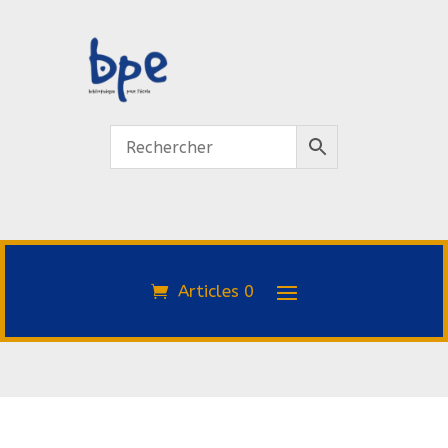
Articles 0