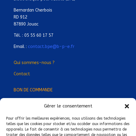
Bernardan Cherbois
RD 912
87890 Jouac
Tél. : 05 55 60 17 57
Email :
contact.bpe@b-p-e.fr
Qui sommes-nous ?
Contact
BON DE COMMANDE
Gérer le consentement
Devenez Délégué
·
e Régional
·
e !
Trouvez-nous près de chez vous !
Pour offrir les meilleures expériences, nous utilisons des technologies
telles que les cookies pour stocker et/ou accéder aux informations des
appareils. Le fait de consentir à ces technologies nous permettra de
Mentions légales
traiter des données telles que le comportement de navigation ou les