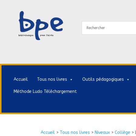
Accueil
Tous nos livres
Outils pédagogiques
Méthode Ludo Téléchargement
Accueil
>
Tous nos livres
>
Niveaux
>
Collège
>