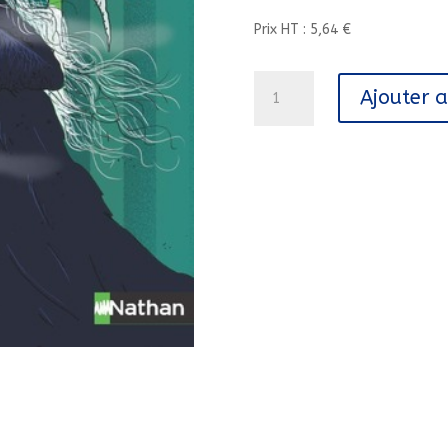
Prix HT : 5,64 €
quantité
Ajouter 
de
L'HOTEL
DES
FRISSONS
-
TOME
9
L'HORLOGE
DE
LA
MORT/9/HOTEL
DES
FRISSONS/NATHAN/H