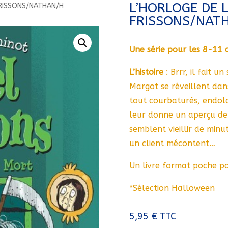
L’HORLOGE DE 
FRISSONS/NATHAN/H
FRISSONS/NAT
Une série pour les 8-11 a
L’histoire
: Brrr, il fait u
Margot se réveillent dans
tout courbaturés, endolor
leur donne un aperçu de la
semblent vieillir de minu
un client mécontent…
Un livre format poche po
*Sélection Halloween
5,95
€
TTC