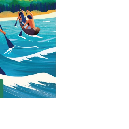
JE
PROTEGE
MA
PLANETE//ALBUM
EDPL/PEMF/