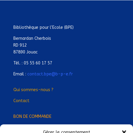
Bibliothèque pour l’Ecole (BPE)
Bernardan Cherbois
RD 912
87890 Jouac
Tél. : 05 55 60 17 57
Email :
contact.bpe@b-p-e.fr
Qui sommes-nous ?
Contact
BON DE COMMANDE
Gérer le consentement
Devenez Délégué
·
e Régional
·
e !