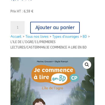
Prix HT : 6,59 €
quantité
Ajouter au panier
de
L'ILE
Accueil
>
Tous nos livres
>
Types d'ouvrages
>
BD
>
DE
L’ILE DE L’OGRE/11/PREMIERES
L'OGRE/11/PREMIERES
LECTURES/CASTERMAN/JE COMMENCE A LIRE EN BD
LECTURES/CASTERMAN/JE
COMMENCE
A
LIRE
EN
BD