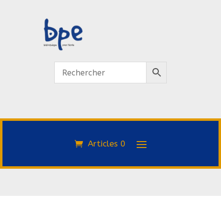
Articles 0