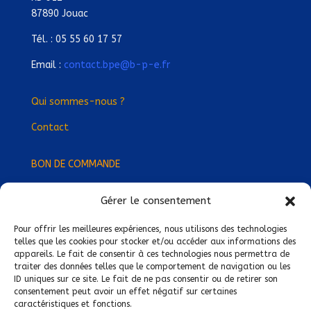
87890 Jouac
Tél. : 05 55 60 17 57
Email :
contact.bpe@b-p-e.fr
Qui sommes-nous ?
Contact
BON DE COMMANDE
Gérer le consentement
Devenez Délégué
·
e Régional
·
e !
Trouvez-nous près de chez vous !
Pour offrir les meilleures expériences, nous utilisons des technologies
telles que les cookies pour stocker et/ou accéder aux informations des
appareils. Le fait de consentir à ces technologies nous permettra de
Mentions légales
traiter des données telles que le comportement de navigation ou les
ID uniques sur ce site. Le fait de ne pas consentir ou de retirer son
Conditions générales de vente
consentement peut avoir un effet négatif sur certaines
caractéristiques et fonctions.