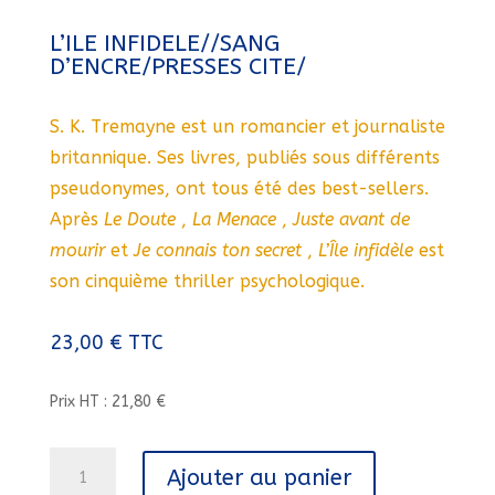
L’ILE INFIDELE//SANG
D’ENCRE/PRESSES CITE/
S. K. Tremayne est un romancier et journaliste
britannique. Ses livres, publiés sous différents
pseudonymes, ont tous été des best-sellers.
Après
Le Doute
,
La Menace
,
Juste avant de
mourir
et
Je connais ton secret
,
L’Île infidèle
est
son cinquième thriller psychologique.
23,00
€
TTC
Prix HT : 21,80 €
quantité
Ajouter au panier
de