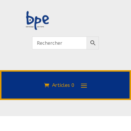
Articles 0