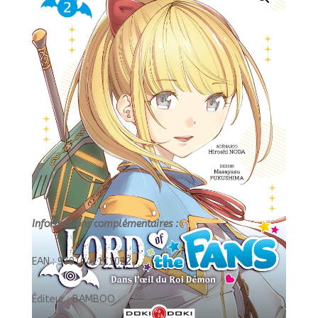
02/2/BAMB.DOKI
DOKI/BAMBOO/LORD
OF
THE
FANS
Informations complémentaires :
EAN : 9791041111022
Éditeur : BAMBOO