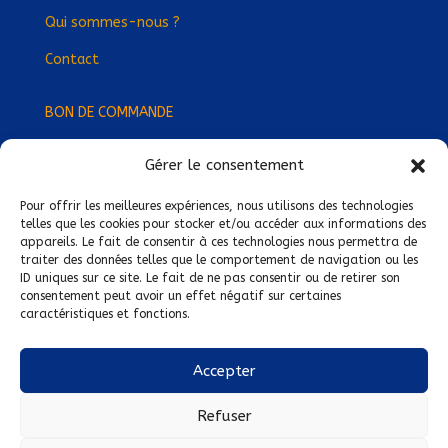
Qui sommes-nous ?
Contact
BON DE COMMANDE
Gérer le consentement
Devenez Délégué
·
e Régional
·
e !
Trouvez-nous près de chez vous !
Pour offrir les meilleures expériences, nous utilisons des technologies
telles que les cookies pour stocker et/ou accéder aux informations des
appareils. Le fait de consentir à ces technologies nous permettra de
Mentions légales
traiter des données telles que le comportement de navigation ou les
ID uniques sur ce site. Le fait de ne pas consentir ou de retirer son
Conditions générales de vente
consentement peut avoir un effet négatif sur certaines
caractéristiques et fonctions.
Politique de confidentialité
Politique de cookies
Accepter
Nous suivre sur :
Refuser