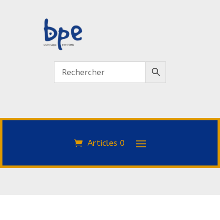
Articles 0