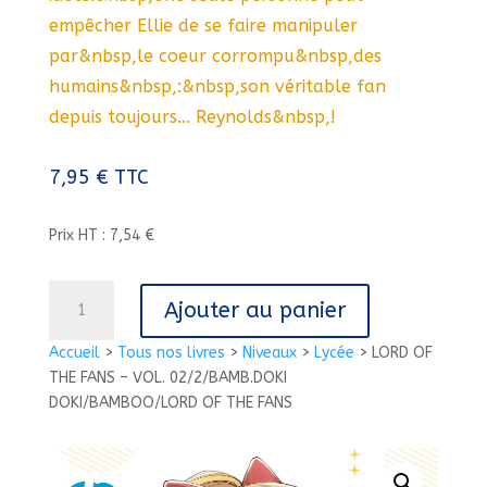
empêcher Ellie de se faire manipuler
par&nbsp,le coeur corrompu&nbsp,des
humains&nbsp,:&nbsp,son véritable fan
depuis toujours… Reynolds&nbsp,!
7,95
€
TTC
Prix HT : 7,54 €
quantité
Ajouter au panier
de
LORD
Accueil
>
Tous nos livres
>
Niveaux
>
Lycée
>
LORD OF
OF
THE FANS – VOL. 02/2/BAMB.DOKI
THE
DOKI/BAMBOO/LORD OF THE FANS
FANS
-
VOL.