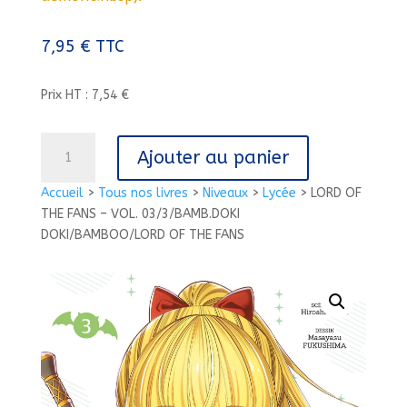
7,95
€
TTC
Prix HT : 7,54 €
quantité
Ajouter au panier
de
LORD
Accueil
>
Tous nos livres
>
Niveaux
>
Lycée
>
LORD OF
OF
THE FANS – VOL. 03/3/BAMB.DOKI
THE
DOKI/BAMBOO/LORD OF THE FANS
FANS
-
VOL.
03/3/BAMB.DOKI
DOKI/BAMBOO/LORD
OF
THE
FANS