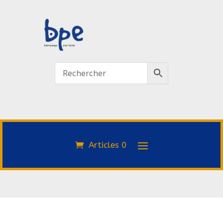
Articles 0